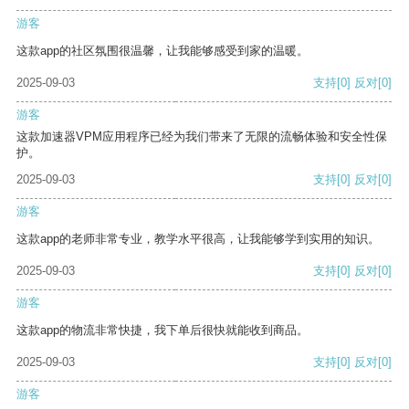
游客
这款app的社区氛围很温馨，让我能够感受到家的温暖。
2025-09-03
支持
[0]
反对
[0]
游客
这款加速器VPM应用程序已经为我们带来了无限的流畅体验和安全性保
护。
2025-09-03
支持
[0]
反对
[0]
游客
这款app的老师非常专业，教学水平很高，让我能够学到实用的知识。
2025-09-03
支持
[0]
反对
[0]
游客
这款app的物流非常快捷，我下单后很快就能收到商品。
2025-09-03
支持
[0]
反对
[0]
游客