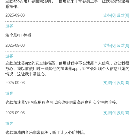
这款app的用户界面简洁明了，使用起来非常容易上手，让我能够快速熟
悉操作。
2025-09-03
支持
[0]
反对
[0]
游客
这个是app神器
2025-09-03
支持
[0]
反对
[0]
游客
这款加速器app的安全性很高，使用过程中不会泄露个人信息，这让我很
放心。我以前使用过一些其他的加速器app，经常会出现个人信息泄露的
情况，这让我非常担心。
2025-09-03
支持
[0]
反对
[0]
游客
这款加速器VPM应用程序可以给你提供最高速度和安全性的连接。
2025-09-03
支持
[0]
反对
[0]
游客
这款游戏的音乐非常优美，听了让人心旷神怡。