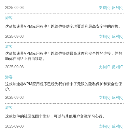
2025-09-03
支持
[0]
反对
[0]
游客
这款加速器VPM应用程序可以给你提供全球覆盖和最高安全性的连接。
2025-09-03
支持
[0]
反对
[0]
游客
这款加速器VPM应用程序可以给你提供最高速度和安全性的连接，并帮
助你在网络上自由移动。
2025-09-03
支持
[0]
反对
[0]
游客
这款加速器VPM应用程序已经为我们带来了无限的隐私保护和安全性保
护。
2025-09-03
支持
[0]
反对
[0]
游客
这款软件的社区氛围非常好，可以与其他用户交流学习心得。
2025-09-03
支持
[0]
反对
[0]