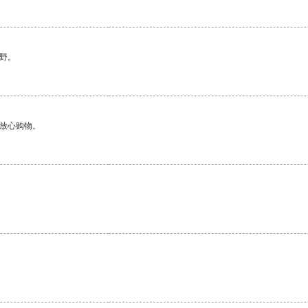
野。
够放心购物。